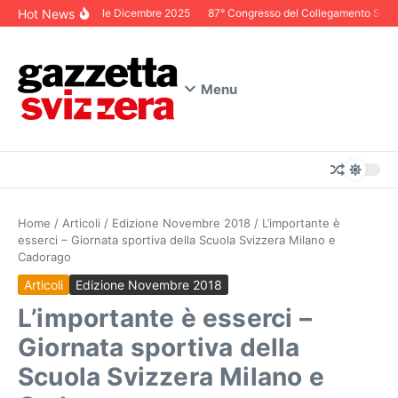
Salta al contenuto
Hot News
Editoriale Dicembre 2025
87° Congresso del Collegamento Svizzer
Menu
Home
/
Articoli
/
Edizione Novembre 2018
/
L’importante è
esserci – Giornata sportiva della Scuola Svizzera Milano e
Cadorago
Articoli
Edizione Novembre 2018
L’importante è esserci –
Giornata sportiva della
Scuola Svizzera Milano e