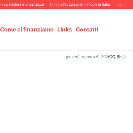
ca elettorale di certezze
I limiti all’acquisto di immobili in Italia
«Italiani in 
Come ci finanziamo
Links
Contatti
giovedì, Agosto 6, 2026