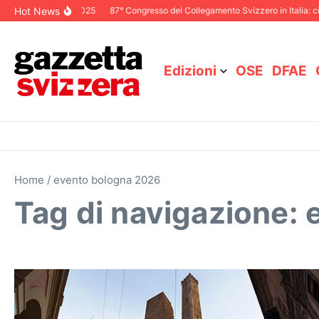
Salta al contenuto
Hot News
itoriale Dicembre 2025
87° Congresso del Collegamento Svizzero in Italia: ci
Edizioni
OSE
DFAE
Home
/
evento bologna 2026
Tag di navigazione: