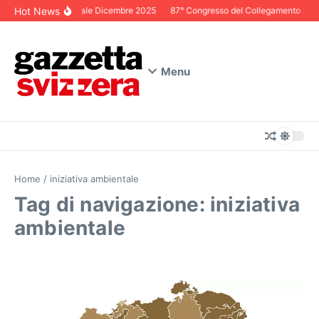
Salta al contenuto
Hot News
Editoriale Dicembre 2025
87° Congresso del Collegamento Svizze
Menu
Home
/
iniziativa ambientale
Tag di navigazione: iniziativa
ambientale