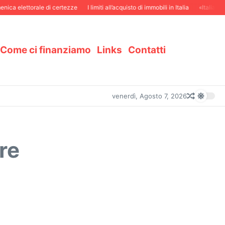
ica elettorale di certezze
I limiti all’acquisto di immobili in Italia
«Italiani i
Come ci finanziamo
Links
Contatti
venerdì, Agosto 7, 2026
re