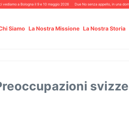
i vediamo a Bologna il 9 e 10 maggio 2026
Due No senza appello, in una domen
Chi Siamo
La Nostra Missione
La Nostra Storia
Preoccupazioni svizze