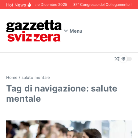
Salta al contenuto
Hot News
Editoriale Dicembre 2025
87° Congresso del Collegamento Svizze
Menu
Home
/
salute mentale
Tag di navigazione: salute
mentale