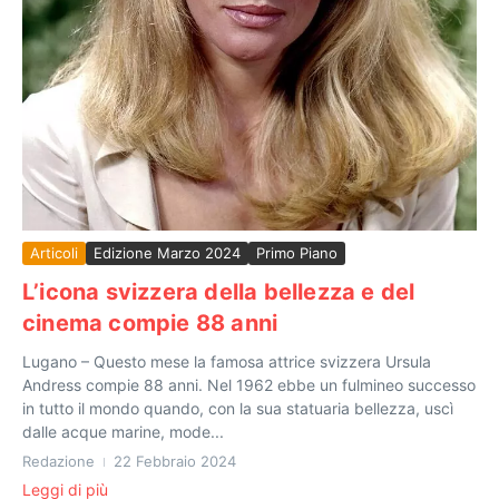
Articoli
Edizione Marzo 2024
Primo Piano
L’icona svizzera della bellezza e del
cinema compie 88 anni
Lugano – Questo mese la famosa attrice svizzera Ursula
Andress compie 88 anni. Nel 1962 ebbe un fulmineo successo
in tutto il mondo quando, con la sua statuaria bellezza, uscì
dalle acque marine, mode...
Redazione
22 Febbraio 2024
Leggi di più