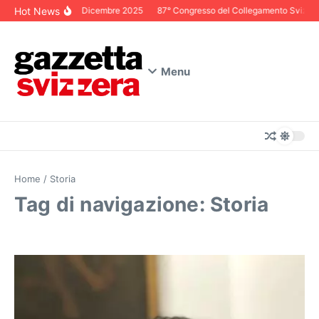
Salta al contenuto
Hot News
Editoriale Dicembre 2025
87° Congresso del Collegamento Svizzero i
Menu
Home
/
Storia
Tag di navigazione: Storia