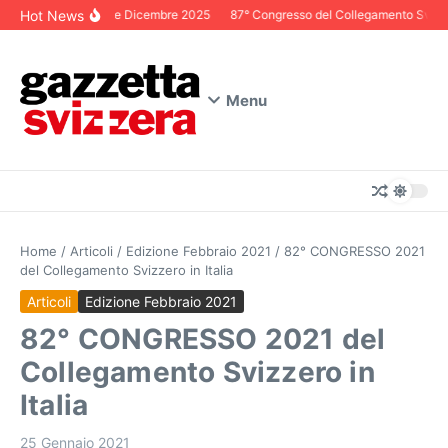
Salta al contenuto
Hot News
Editoriale Dicembre 2025
87° Congresso del Collegamento Svizzer
Menu
Home
/
Articoli
/
Edizione Febbraio 2021
/
82° CONGRESSO 2021
del Collegamento Svizzero in Italia
Articoli
Edizione Febbraio 2021
82° CONGRESSO 2021 del
Collegamento Svizzero in
Italia
25 Gennaio 2021