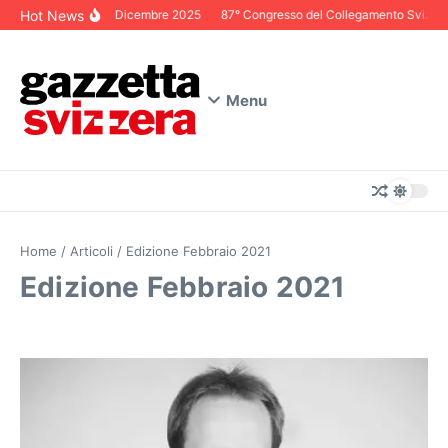
Salta al contenuto
Hot News
Editoriale Dicembre 2025
87° Congresso del Collegamento Svizzero in 
Menu
Home
/
Articoli
/
Edizione Febbraio 2021
Edizione Febbraio 2021