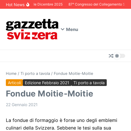
Salta al contenuto
Hot News
Editoriale Dicembre 2025
87° Congresso del Collegamento Svizzer
Menu
Home
/
Ti porto a tavola
/
Fondue Moitie-Moitie
Articoli
Edizione Febbraio 2021
Ti porto a tavola
Fondue Moitie-Moitie
22 Gennaio 2021
La fondue di formaggio è forse uno degli emblemi
culinari della Svizzera. Sebbene le tesi sulla sua