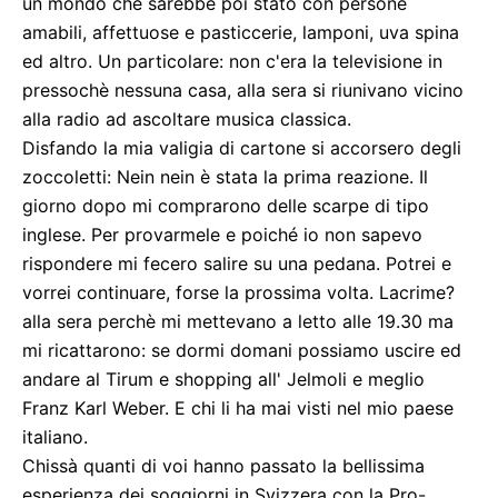
un mondo che sarebbe poi stato con persone
amabili, affettuose e pasticcerie, lamponi, uva spina
ed altro. Un particolare: non c'era la televisione in
pressochè nessuna casa, alla sera si riunivano vicino
alla radio ad ascoltare musica classica.
Disfando la mia valigia di cartone si accorsero degli
zoccoletti: Nein nein è stata la prima reazione. Il
giorno dopo mi comprarono delle scarpe di tipo
inglese. Per provarmele e poiché io non sapevo
rispondere mi fecero salire su una pedana. Potrei e
vorrei continuare, forse la prossima volta. Lacrime?
alla sera perchè mi mettevano a letto alle 19.30 ma
mi ricattarono: se dormi domani possiamo uscire ed
andare al Tirum e shopping all' Jelmoli e meglio
Franz Karl Weber. E chi li ha mai visti nel mio paese
italiano.
Chissà quanti di voi hanno passato la bellissima
esperienza dei soggiorni in Svizzera con la Pro-