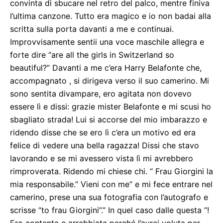
convinta di sbucare nel retro del palco, mentre finiva
l’ultima canzone. Tutto era magico e io non badai alla
scritta sulla porta davanti a me e continuai.
Improvvisamente sentii una voce maschile allegra e
forte dire “are all the girls in Switzerland so
beautiful?” Davanti a me c’era Harry Belafonte che,
accompagnato , si dirigeva verso il suo camerino. Mi
sono sentita divampare, ero agitata non dovevo
essere lì e dissi: grazie mister Belafonte e mi scusi ho
sbagliato strada! Lui si accorse del mio imbarazzo e
ridendo disse che se ero lì c’era un motivo ed era
felice di vedere una bella ragazza! Dissi che stavo
lavorando e se mi avessero vista lì mi avrebbero
rimproverata. Ridendo mi chiese chi. “ Frau Giorgini la
mia responsabile.” Vieni con me” e mi fece entrare nel
camerino, prese una sua fotografia con l’autografo e
scrisse “to frau Giorgini”.” In quel caso dalle questa “!