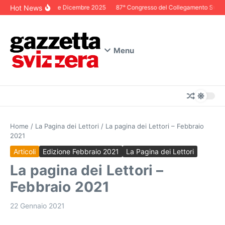
Salta al contenuto
Hot News
Editoriale Dicembre 2025
87° Congresso del Collegamento Svizzero
Menu
Home
/
La Pagina dei Lettori
/
La pagina dei Lettori – Febbraio
2021
Articoli
Edizione Febbraio 2021
La Pagina dei Lettori
La pagina dei Lettori –
Febbraio 2021
22 Gennaio 2021