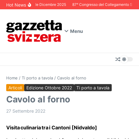
Salta al contenuto
Hot News
Editoriale Dicembre 2025
87° Congresso del Collegamento Svizzer
Menu
Home
/
Ti porto a tavola
/
Cavolo al forno
Articoli
Edizione Ottobre 2022
Ti porto a tavola
Cavolo al forno
27 Settembre 2022
Visita culinaria tra i Cantoni [Nidvaldo]