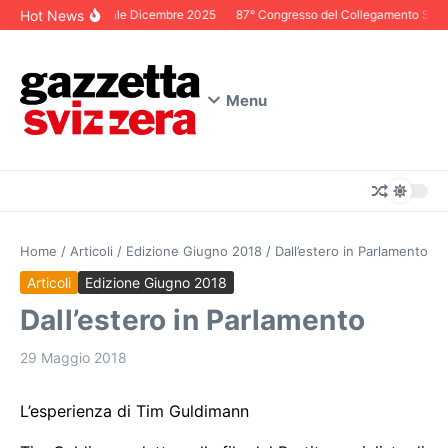
Salta al contenuto
Hot News
Editoriale Dicembre 2025
87° Congresso del Collegamento Svizze
Menu
Home
/
Articoli
/
Edizione Giugno 2018
/
Dall’estero in Parlamento
Articoli
Edizione Giugno 2018
Dall’estero in Parlamento
29 Maggio 2018
L’esperienza di Tim Guldimann