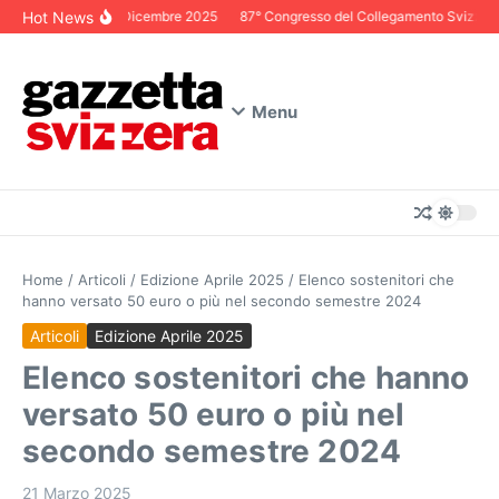
Salta al contenuto
Hot News
Editoriale Dicembre 2025
87° Congresso del Collegamento Svizzero in
Menu
Home
/
Articoli
/
Edizione Aprile 2025
/
Elenco sostenitori che
hanno versato 50 euro o più nel secondo semestre 2024
Articoli
Edizione Aprile 2025
Elenco sostenitori che hanno
versato 50 euro o più nel
secondo semestre 2024
21 Marzo 2025