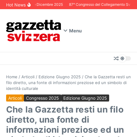
Salta al contenuto
Hot News
Editoriale Dicembre 2025
87° Congresso del Collegamento Svizzero 
Menu
Home
/
Articoli
/
Edizione Giugno 2025
/
Che la Gazzetta resti un
filo diretto, una fonte di informazioni preziose ed un simbolo di
identità culturale
Articoli
Congresso 2025
Edizione Giugno 2025
Che la Gazzetta resti un filo
diretto, una fonte di
informazioni preziose ed un