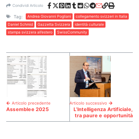
Condividi Articolo
Tag:
Andrea Giovanni Pogliani
collegamento svizzeri in Italia
Daniel Schmid
Gazzetta Svizzera
identità culturale
stampa svizzera all’estero
SwissCommunity
Articolo precedente
Articolo successivo
Assemblee 2025
L’Intelligenza Artificiale,
tra paure e opportunità