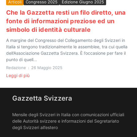
Articoli
Congresso 2025
Edizione Giugno 2025
Che la Gazzetta resti un filo diretto, una
fonte di informazioni preziose ed un
simbolo di identità culturale
A margine del Congresso del Collegamento degli Svizzeri in
Italia si tengono tradizionalmente le assemblee, tra cui quella
dell’Associazione Gazzetta Svizzera. È l’occasione per fare il
punto di quell...
Redazione
26 Maggio 2025
Leggi di più
Gazzetta Svizzera
Mensile degli Svizzeri in Italia con comunicazioni ufficiali
delle Autorità svizzere e informazioni del Segretariato
degli Svizzeri all’estero