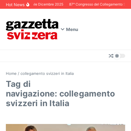
Salta al contenuto
Hot News
Editoriale Dicembre 2025
87° Congresso del Collegamento Svizze
Menu
Home
/
collegamento svizzeri in Italia
Tag di
navigazione: collegamento
svizzeri in Italia