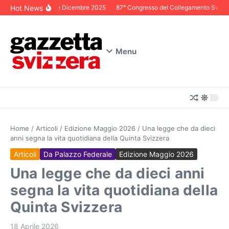
Salta al contenuto
Hot News
Editoriale Dicembre 2025
87° Congresso del Collegamento Svizzero 
Menu
Home
/
Articoli
/
Edizione Maggio 2026
/
Una legge che da dieci
anni segna la vita quotidiana della Quinta Svizzera
Articoli
Da Palazzo Federale
Edizione Maggio 2026
Una legge che da dieci anni
segna la vita quotidiana della
Quinta Svizzera
18 Aprile 2026