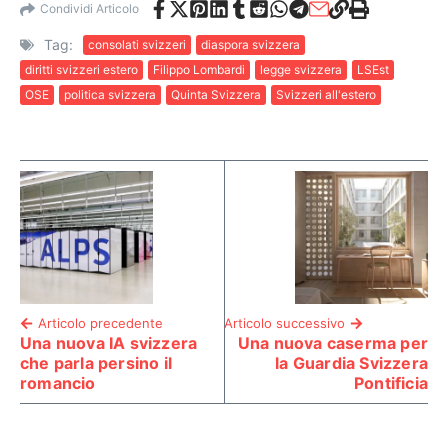
Condividi Articolo
Tag:
consolati svizzeri
diaspora svizzera
diritti svizzeri estero
Filippo Lombardi
legge svizzera
LSEst
OSE
politica svizzera
Quinta Svizzera
Svizzeri all'estero
Articolo precedente
Articolo successivo
Una nuova IA svizzera
Una nuova caserma per
che parla persino il
la Guardia Svizzera
romancio
Pontificia