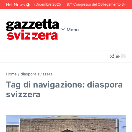
Salta al contenuto
Hot News
Editoriale Dicembre 2025
87° Congresso del Collegamento Svizzero 
Menu
Home
/
diaspora svizzera
Tag di navigazione: diaspora
svizzera