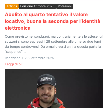
Articoli
Edizione Ottobre 2025
Votazioni
Abolito al quarto tentativo il valore
locativo, buona la seconda per l’identità
elettronica
Come previsto nei sondaggi, ma contrariamente alle attese, gli
svizzeri si sono espressi il 28 settembre alle urne su due temi
da tempo controversi. Da ormai diversi anni a questa parte la
“suspence” ...
Redazione
29 Settembre 2025
Leggi di più