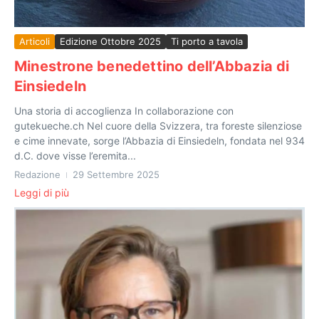
Articoli
Edizione Ottobre 2025
Ti porto a tavola
Minestrone benedettino dell’Abbazia di
Einsiedeln
Una storia di accoglienza In collaborazione con
gutekueche.ch Nel cuore della Svizzera, tra foreste silenziose
e cime innevate, sorge l’Abbazia di Einsiedeln, fondata nel 934
d.C. dove visse l’eremita...
Redazione
29 Settembre 2025
Leggi di più