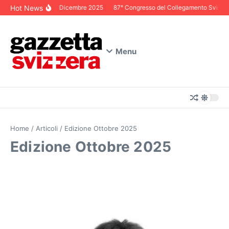
Salta al contenuto
Hot News
Editoriale Dicembre 2025
87° Congresso del Collegamento Svizzero in 
Menu
Home
/
Articoli
/
Edizione Ottobre 2025
Edizione Ottobre 2025