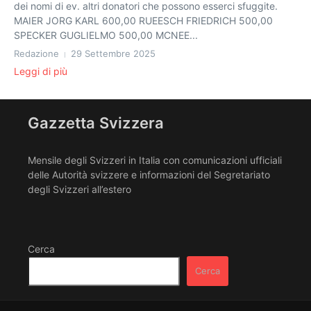
dei nomi di ev. altri donatori che possono esserci sfuggite.
MAIER JORG KARL 600,00 RUEESCH FRIEDRICH 500,00
SPECKER GUGLIELMO 500,00 MCNEE...
Redazione
29 Settembre 2025
Leggi di più
Gazzetta Svizzera
Mensile degli Svizzeri in Italia con comunicazioni ufficiali
delle Autorità svizzere e informazioni del Segretariato
degli Svizzeri all’estero
Cerca
Cerca