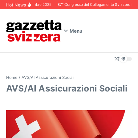
Salta al contenuto
Hot News
Editoriale Dicembre 2025
87° Congresso del Collegamento Svizzero in Italia
Menu
Home
/
AVS/AI Assicurazioni Sociali
AVS/AI Assicurazioni Sociali