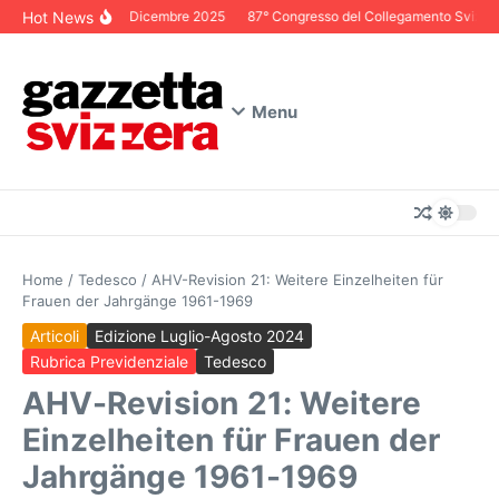
Salta al contenuto
Hot News
Editoriale Dicembre 2025
87° Congresso del Collegamento Svizzero 
Menu
Home
/
Tedesco
/
AHV-Revision 21: Weitere Einzelheiten für
Frauen der Jahrgänge 1961-1969
Articoli
Edizione Luglio-Agosto 2024
Rubrica Previdenziale
Tedesco
AHV-Revision 21: Weitere
Einzelheiten für Frauen der
Jahrgänge 1961-1969