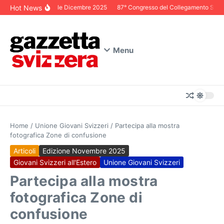
Salta al contenuto
Hot News
Editoriale Dicembre 2025
87° Congresso del Collegamento Svizzer
Menu
Home
/
Unione Giovani Svizzeri
/
Partecipa alla mostra
fotografica Zone di confusione
Articoli
Edizione Novembre 2025
Giovani Svizzeri all'Estero
Unione Giovani Svizzeri
Partecipa alla mostra
fotografica Zone di
confusione