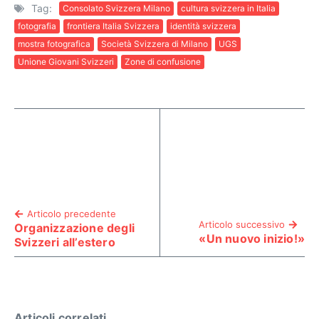
Tag:
Consolato Svizzera Milano
cultura svizzera in Italia
fotografia
frontiera Italia Svizzera
identità svizzera
mostra fotografica
Società Svizzera di Milano
UGS
Unione Giovani Svizzeri
Zone di confusione
Articolo precedente
Articolo successivo
Organizzazione degli
«Un nuovo inizio!»
Svizzeri all’estero
Articoli correlati