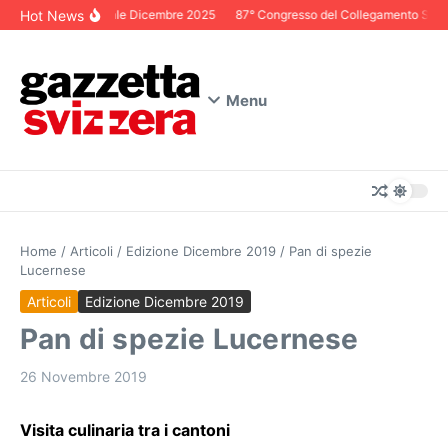
Salta al contenuto
Hot News
Editoriale Dicembre 2025
87° Congresso del Collegamento Svizzer
Menu
Home
/
Articoli
/
Edizione Dicembre 2019
/
Pan di spezie
Lucernese
Articoli
Edizione Dicembre 2019
Pan di spezie Lucernese
26 Novembre 2019
Visita culinaria tra i cantoni