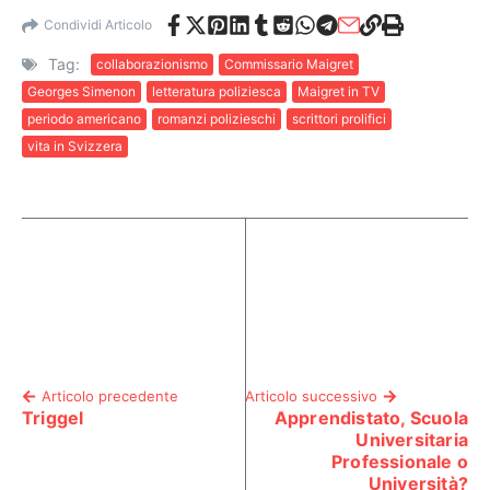
Condividi Articolo
Tag:
collaborazionismo
Commissario Maigret
Georges Simenon
letteratura poliziesca
Maigret in TV
periodo americano
romanzi polizieschi
scrittori prolifici
vita in Svizzera
Articolo precedente
Articolo successivo
Triggel
Apprendistato, Scuola
Universitaria
Professionale o
Università?