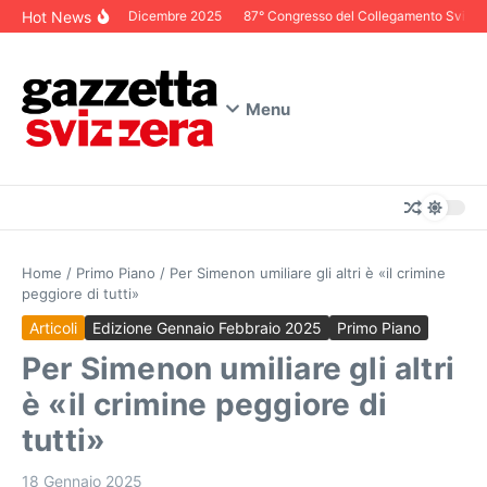
Salta al contenuto
Hot News
Editoriale Dicembre 2025
87° Congresso del Collegamento Svizzero 
Menu
Home
/
Primo Piano
/
Per Simenon umiliare gli altri è «il crimine
peggiore di tutti»
Articoli
Edizione Gennaio Febbraio 2025
Primo Piano
Per Simenon umiliare gli altri
è «il crimine peggiore di
tutti»
18 Gennaio 2025