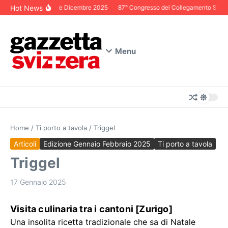
Salta al contenuto
Hot News
Editoriale Dicembre 2025
87° Congresso del Collegamento Svizzero
Menu
Home
/
Ti porto a tavola
/
Triggel
Articoli
Edizione Gennaio Febbraio 2025
Ti porto a tavola
Triggel
17 Gennaio 2025
Visita culinaria tra i cantoni [Zurigo]
Una insolita ricetta tradizionale che sa di Natale