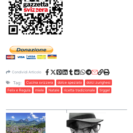
Condividi Articolo
Tag:
Cucina svizzera
dolce speziato
dolci zurighesi
Felix e Regula
miele
Natale
ricetta tradizionale
tirggel