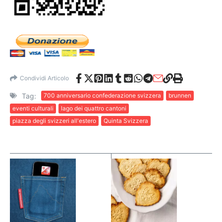
Condividi Articolo
Tag:
700 anniversario confederazione svizzera
brunnen
eventi culturali
lago dei quattro cantoni
piazza degli svizzeri all'estero
Quinta Svizzera