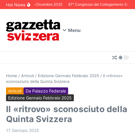
Salta al contenuto
Hot News
Editoriale Dicembre 2025
87° Congresso del Collegamento Svizzero 
Menu
Home
/
Articoli
/
Edizione Gennaio Febbraio 2025
/
Il «ritrovo»
sconosciuto della Quinta Svizzera
Articoli
Da Palazzo Federale
Edizione Gennaio Febbraio 2025
Il «ritrovo» sconosciuto della
Quinta Svizzera
17 Gennaio 2025