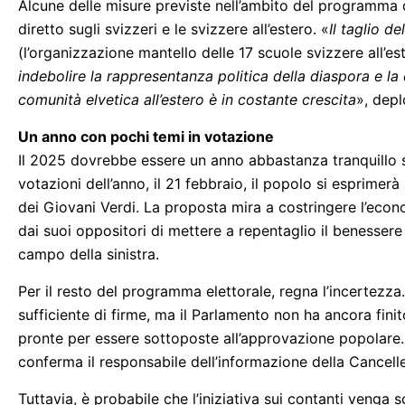
Alcune delle misure previste nell’ambito del programma 
diretto sugli svizzeri e le svizzere all’estero. «
Il taglio d
(l’organizzazione mantello delle 17 scuole svizzere all’e
indebolire la rappresentanza politica della diaspora e l
comunità elvetica all’estero è in costante crescita
», depl
Un anno con pochi temi in votazione
Il 2025 dovrebbe essere un anno abbastanza tranquillo s
votazioni dell’anno, il 21 febbraio, il popolo si esprimerà
dei Giovani Verdi. La proposta mira a costringere l’econom
dai suoi oppositori di mettere a repentaglio il benessere d
campo della sinistra.
Per il resto del programma elettorale, regna l’incertezz
sufficiente di firme, ma il Parlamento non ha ancora fini
pronte per essere sottoposte all’approvazione popolare.
conferma il responsabile dell’informazione della Canceller
Tuttavia, è probabile che l’iniziativa sui contanti venga