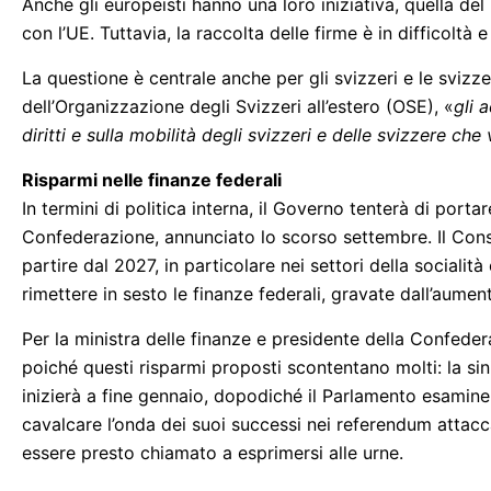
Anche gli europeisti hanno una loro iniziativa, quella d
con l’UE. Tuttavia, la raccolta delle firme è in difficoltà 
La questione è centrale anche per gli svizzeri e le svizzer
dell’Organizzazione degli Svizzeri all’estero (OSE), «
gli 
diritti e sulla mobilità degli svizzeri e delle svizzere ch
Risparmi nelle finanze federali
In termini di politica interna, il Governo tenterà di port
Confederazione, annunciato lo scorso settembre. Il Consig
partire dal 2027, in particolare nei settori della socialit
rimettere in sesto le finanze federali, gravate dall’aument
Per la ministra delle finanze e presidente della Confederaz
poiché questi risparmi proposti scontentano molti: la sini
inizierà a fine gennaio, dopodiché il Parlamento esaminerà
cavalcare l’onda dei suoi successi nei referendum attacca
essere presto chiamato a esprimersi alle urne.