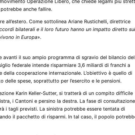
el movimento Operazione Libero, che chiede legami più strett
e potrebbe anche fallire.
e all’estero. Come sottolinea Ariane Rustichelli, direttrice
accordi bilaterali e il loro futuro hanno un impatto diretto su
e vivono in Europa
».
are avanti il suo ampio programma di sgravio del bilancio del
lio federale intende risparmiare 3,6 miliardi di franchi a
à e della cooperazione internazionale. L’obiettivo è quello di
o delle spese, soprattutto per l’esercito e le pensioni.
ione Karin Keller-Sutter, si tratterà di un compito difficile
stra, i Cantoni e persino la destra. La fase di consultazione
 i tagli previsti. La sinistra potrebbe essere tentata di
ndo il pacchetto di risparmi. In tal caso, il popolo potrebb