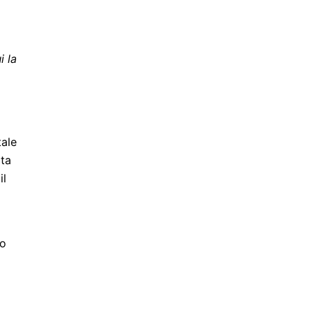
i la
tale
ata
il
no