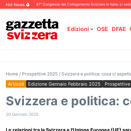
Salta al contenuto
Hot News
icembre 2025
87° Congresso del Collegamento Svizzero in Italia: ci vediamo a
Edizioni
OSE
DFAE
Home
/
Prospettive 2025
/
Svizzera e politica: cosa ci aspet
Articoli
Edizione Gennaio Febbraio 2025
Prospettiv
Svizzera e politica: 
20 Gennaio 2025
Le relazioni tra la Svizzera e l'Unione Europea (UE) sa