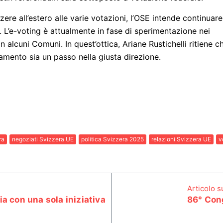
zzere all’estero alle varie votazioni, l’OSE intende continuare
. L’e-voting è attualmente in fase di sperimentazione nei
n alcuni Comuni. In quest’ottica, Ariane Rustichelli ritiene c
lamento sia un passo nella giusta direzione.
ra
negoziati Svizzera UE
politica Svizzera 2025
relazioni Svizzera UE
v
Articolo 
ia con una sola iniziativa
86° Cong