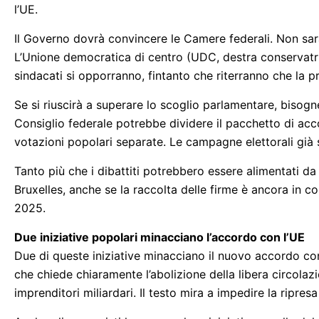
l’UE.
Il Governo dovrà convincere le Camere federali. Non sar
L’Unione democratica di centro (UDC, destra conservatric
sindacati si opporranno, fintanto che riterranno che la pr
Se si riuscirà a superare lo scoglio parlamentare, bisog
Consiglio federale potrebbe dividere il pacchetto di acco
votazioni popolari separate. Le campagne elettorali già
Tanto più che i dibattiti potrebbero essere alimentati da 
Bruxelles, anche se la raccolta delle firme è ancora in c
2025.
Due iniziative popolari minacciano l’accordo con l’UE
Due di queste iniziative minacciano il nuovo accordo con 
che chiede chiaramente l’abolizione della libera circolazio
imprenditori miliardari. Il testo mira a impedire la ripres