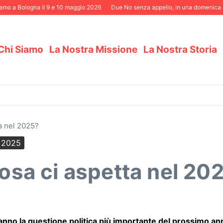
 Bologna il 9 e 10 maggio 2026
Due No senza appello, in una domenica elettor
Chi Siamo
La Nostra Missione
La Nostra Storia
ta nel 2025?
e 2025
cosa ci aspetta nel 20
ranno la questione politica più importante del prossimo an