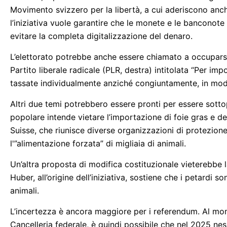
Movimento svizzero per la libertà, a cui aderiscono anc
l’iniziativa vuole garantire che le monete e le banconote s
evitare la completa digitalizzazione del denaro.
L’elettorato potrebbe anche essere chiamato a occuparsi d
Partito liberale radicale (PLR, destra) intitolata “Per im
tassate individualmente anziché congiuntamente, in mod
Altri due temi potrebbero essere pronti per essere sottopost
popolare intende vietare l’importazione di foie gras e dei
Suisse, che riunisce diverse organizzazioni di protezione
l'”alimentazione forzata” di migliaia di animali.
Un’altra proposta di modifica costituzionale vieterebbe la
Huber, all’origine dell’iniziativa, sostiene che i petardi s
animali.
L’incertezza è ancora maggiore per i referendum. Al mom
Cancelleria federale, è quindi possibile che nel 2025 n