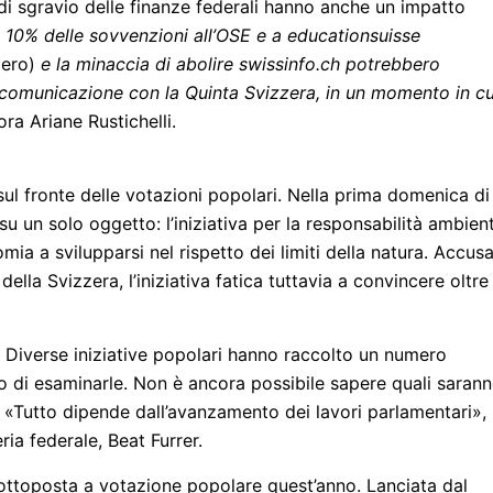
di sgravio delle finanze federali hanno anche un impatto
el 10% delle sovvenzioni all’OSE e a educationsuisse
stero)
e la minaccia di abolire swissinfo.ch potrebbero
a comunicazione con la Quinta Svizzera, in un momento in cu
ora Ariane Rustichelli.
ul fronte delle votazioni popolari. Nella prima domenica di
 su un solo oggetto: l’iniziativa per la responsabilità ambien
ia a svilupparsi nel rispetto dei limiti della natura. Accus
ella Svizzera, l’iniziativa fatica tuttavia a convincere oltre 
a. Diverse iniziative popolari hanno raccolto un numero
to di esaminarle. Non è ancora possibile sapere quali saran
 «Tutto dipende dall’avanzamento dei lavori parlamentari»,
ia federale, Beat Furrer.
 sottoposta a votazione popolare quest’anno. Lanciata dal