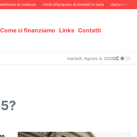
ale di certezze
I limiti all’acquisto di immobili in Italia
«Italiani in Svizzera e 
Come ci finanziamo
Links
Contatti
martedì, Agosto 4, 2026
25?
no.