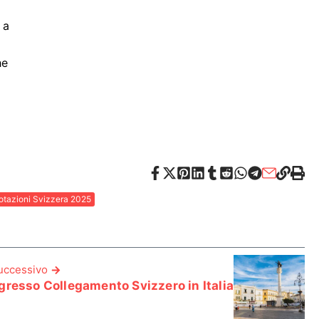
 a
he
otazioni Svizzera 2025
successivo
resso Collegamento Svizzero in Italia