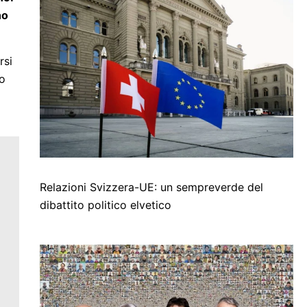
no
rsi
no
Relazioni Svizzera-UE: un sempreverde del
dibattito politico elvetico