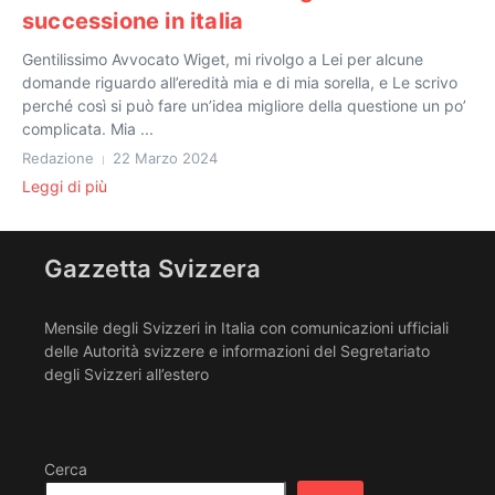
successione in italia
Gentilissimo Avvocato Wiget, mi rivolgo a Lei per alcune
domande riguardo all’eredità mia e di mia sorella, e Le scrivo
perché così si può fare un’idea migliore della questione un po’
complicata. Mia ...
Redazione
22 Marzo 2024
Leggi di più
Gazzetta Svizzera
Mensile degli Svizzeri in Italia con comunicazioni ufficiali
delle Autorità svizzere e informazioni del Segretariato
degli Svizzeri all’estero
Cerca