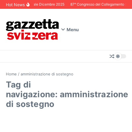
Salta al contenuto
Hot News
Editoriale Dicembre 2025
87° Congresso del Collegamento Svizze
Menu
Home
/
amministrazione di sostegno
Tag di
navigazione: amministrazione
di sostegno