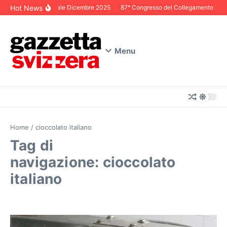
Salta al contenuto
Hot News
Editoriale Dicembre 2025
87° Congresso del Collegamento Svizze
Menu
Home
/
cioccolato italiano
Tag di
navigazione: cioccolato
italiano