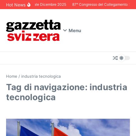
Salta al contenuto
Hot News
Editoriale Dicembre 2025
87° Congresso del Collegamento Svizze
Menu
Home
/
industria tecnologica
Tag di navigazione: industria
tecnologica