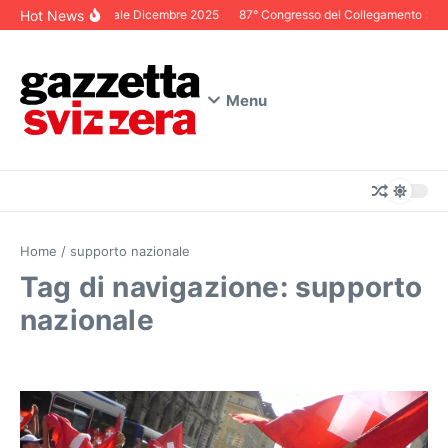
Salta al contenuto
Hot News
Editoriale Dicembre 2025
87° Congresso del Collegamento Svizze
Menu
Home
/
supporto nazionale
Tag di navigazione: supporto
nazionale