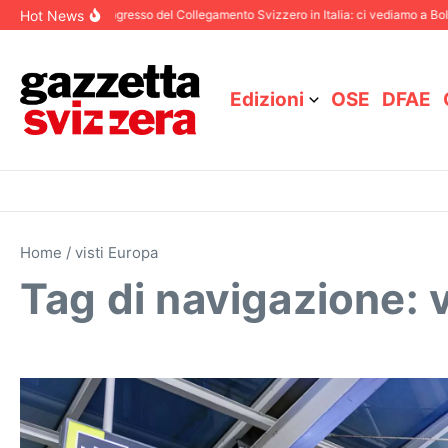
Salta al contenuto
Hot News
bre 2025
87° Congresso del Collegamento Svizzero in Italia: ci vediamo a Bolo
Edizioni
OSE
DFAE
Home
/
visti Europa
Tag di navigazione: 