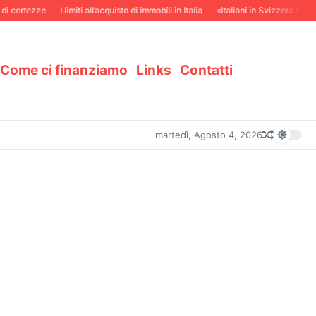
i certezze
I limiti all’acquisto di immobili in Italia
«Italiani in Svizzera e svizz
Come ci finanziamo
Links
Contatti
martedì, Agosto 4, 2026