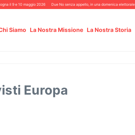
gna il 9 e 10 maggio 2026
Due No senza appello, in una domenica elettorale d
Chi Siamo
La Nostra Missione
La Nostra Storia
visti Europa