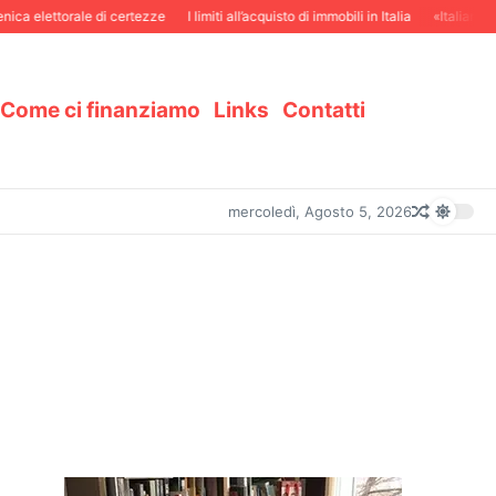
a elettorale di certezze
I limiti all’acquisto di immobili in Italia
«Italiani in S
Come ci finanziamo
Links
Contatti
mercoledì, Agosto 5, 2026