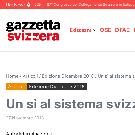
Salta al contenuto
Hot News
toriale Dicembre 2025
87° Congresso del Collegamento Svizzero in Italia: ci 
Edizioni
OSE
DFAE
Home
/
Articoli
/
Edizione Dicembre 2018
/
Un sì al sistema s
Articoli
Edizione Dicembre 2018
Un sì al sistema sviz
27 Novembre 2018
Autodeterminazione