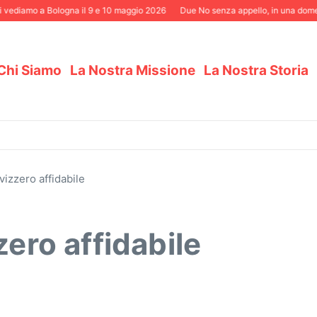
vediamo a Bologna il 9 e 10 maggio 2026
Due No senza appello, in una domenic
Chi Siamo
La Nostra Missione
La Nostra Storia
vizzero affidabile
zero affidabile