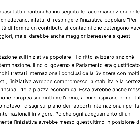
quasi tutti i cantoni hanno seguito le raccomandazioni delle
hiedevano, infatti, di respingere l’iniziativa popolare “Per 
ilità di fornire un contributo ai contadini che detengono va
ggiori, ma si darebbe anche maggior benessere a questi
ione sull’iniziativa popolare “Il diritto svizzero anziché
odeterminazione. Il no di governo e Parlamento era giustificato
ti trattati internazionali conclusi dalla Svizzera con molti
sti, l’iniziativa avrebbe compromesso la stabilità e la certe
i principali della piazza economica. Essa avrebbe anche mes
one europea sui diritti dell’uomo, a cui si ispirano ormai tu
o notevoli disagi sul piano dei rapporti internazionali per la
 internazionali in vigore. Poiché ogni adeguamento di un
ente l’iniziativa avrebbe messo quest’ultimo in posizione d