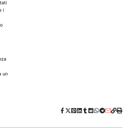
tati
 i
lo
i
nza
a un