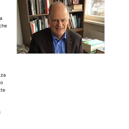
la
cche
zza
so
tte
i