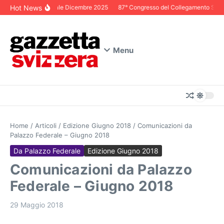
Salta al contenuto
Hot News
Editoriale Dicembre 2025
87° Congresso del Collegamento Svizze
Menu
Home
/
Articoli
/
Edizione Giugno 2018
/
Comunicazioni da
Palazzo Federale – Giugno 2018
Da Palazzo Federale
Edizione Giugno 2018
Comunicazioni da Palazzo
Federale – Giugno 2018
29 Maggio 2018