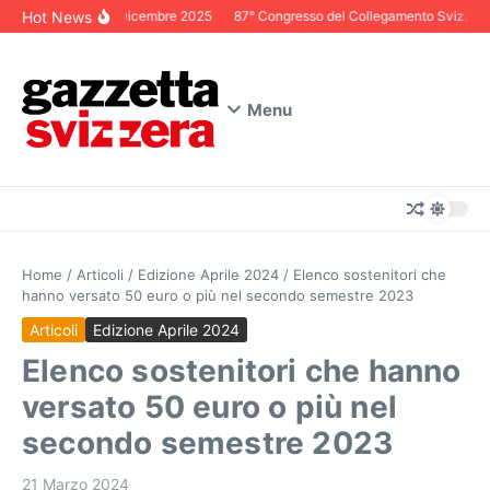
Salta al contenuto
Hot News
Editoriale Dicembre 2025
87° Congresso del Collegamento Svizzero in 
Menu
Home
/
Articoli
/
Edizione Aprile 2024
/
Elenco sostenitori che
hanno versato 50 euro o più nel secondo semestre 2023
Articoli
Edizione Aprile 2024
Elenco sostenitori che hanno
versato 50 euro o più nel
secondo semestre 2023
21 Marzo 2024