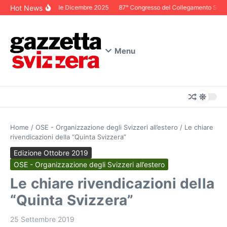
Salta al contenuto
Hot News
Editoriale Dicembre 2025
87° Congresso del Collegamento Svizzer
Menu
Home
/
OSE - Organizzazione degli Svizzeri all’estero
/
Le chiare
rivendicazioni della “Quinta Svizzera”
Edizione Ottobre 2019
OSE - Organizzazione degli Svizzeri all’estero
Le chiare rivendicazioni della
“Quinta Svizzera”
25 Settembre 2019