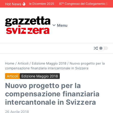
Salta al contenuto
Hot News
Editoriale Dicembre 2025
87° Congresso del Collegamento Svizzer
Menu
Home
/
Articoli
/
Edizione Maggio 2018
/
Nuovo progetto per la
compensazione finanziaria intercantonale in Svizzera
Articoli
Edizione Maggio 2018
Nuovo progetto per la
compensazione finanziaria
intercantonale in Svizzera
26 Aprile 2018