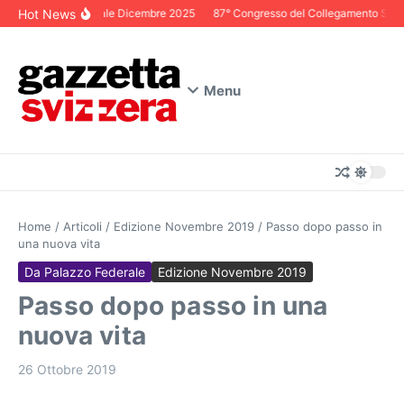
Salta al contenuto
Hot News
Editoriale Dicembre 2025
87° Congresso del Collegamento Svizze
Menu
Home
/
Articoli
/
Edizione Novembre 2019
/
Passo dopo passo in
una nuova vita
Da Palazzo Federale
Edizione Novembre 2019
Passo dopo passo in una
nuova vita
26 Ottobre 2019