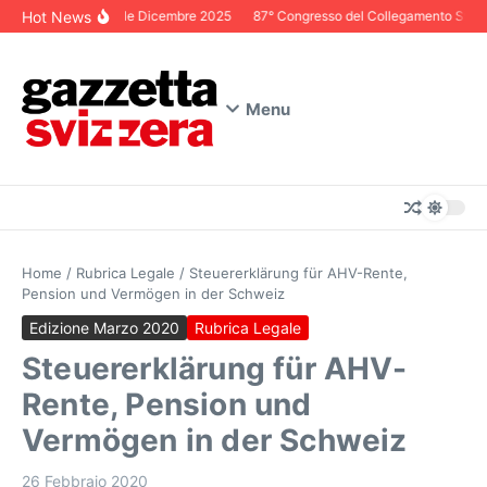
Salta al contenuto
Hot News
Editoriale Dicembre 2025
87° Congresso del Collegamento Svizzer
Menu
Home
/
Rubrica Legale
/
Steuererklärung für AHV-Rente,
Pension und Vermögen in der Schweiz
Edizione Marzo 2020
Rubrica Legale
Steuererklärung für AHV-
Rente, Pension und
Vermögen in der Schweiz
26 Febbraio 2020