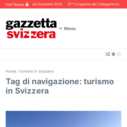
Salta al contenuto
Hot News
Editoriale Dicembre 2025
87° Congresso del Collegamento Svizze
Menu
Home
/
turismo in Svizzera
Tag di navigazione: turismo
in Svizzera