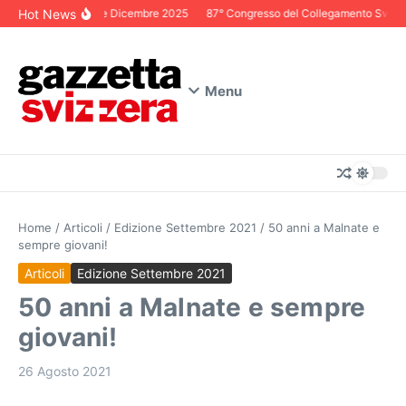
Salta al contenuto
Hot News
Editoriale Dicembre 2025
87° Congresso del Collegamento Svizzero 
Menu
Home
/
Articoli
/
Edizione Settembre 2021
/
50 anni a Malnate e
sempre giovani!
Articoli
Edizione Settembre 2021
50 anni a Malnate e sempre
giovani!
26 Agosto 2021