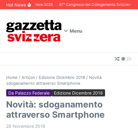
Salta al contenuto
Hot News
Editoriale Dicembre 2025
87° Congresso del Collegamento Svizzero in It
Menu
Home
/
Articoli
/
Edizione Dicembre 2018
/
Novità:
sdoganamento attraverso Smartphone
Da Palazzo Federale
Edizione Dicembre 2018
Novità: sdoganamento
attraverso Smartphone
28 Novembre 2018