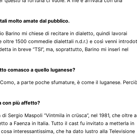
Per questo la fortuna ci vuole. A me è arrivata con una
tali molto amate dal pubblico.
io Barino mi chiese di recitare in dialetto, quindi lavorai
oltre 1500 commedie dialettali n.d.r.) e così venni introdo
detta in breve “TSI”, ma, soprattutto, Barino mi inserì nel
letto comasco a quello luganese?
di Como, a parte poche sfumature, è come il luganese. Perci
a con più affetto?
i Sergio Maspoli “Vintmila in crüsca”, nel 1981, che oltre a
tto a Faenza in Italia. Tutto il cast fu invitato a metterla in
 cosa interessantissima, che ha dato lustro alla Televisione