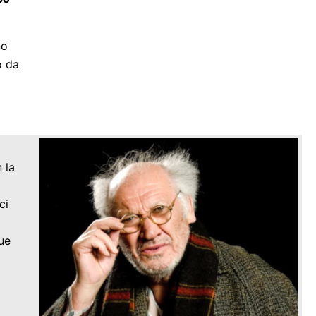
no
o da
 la
ci
sue