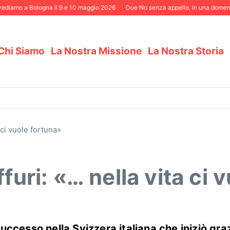
o a Bologna il 9 e 10 maggio 2026
Due No senza appello, in una domenica elet
Chi Siamo
La Nostra Missione
La Nostra Storia
 ci vuole fortuna»
furi: «… nella vita ci 
uccesso nella Svizzera italiana che iniziò gra