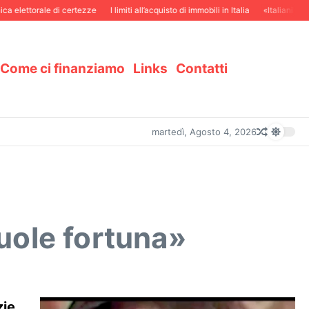
torale di certezze
I limiti all’acquisto di immobili in Italia
«Italiani in Svizzer
Come ci finanziamo
Links
Contatti
martedì, Agosto 4, 2026
vuole fortuna»
zie