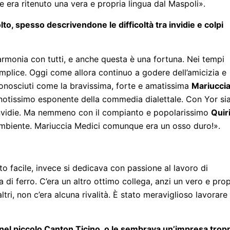
ale era ritenuto una vera e propria lingua dal Maspoli».
olto, spesso descrivendone le difficoltà tra invidie e colpi
rmonia con tutti, e anche questa è una fortuna. Nei tempi
emplice. Oggi come allora continuo a godere dell’amicizia e
 conosciuti come la bravissima, forte e amatissima
Mariucci
o notissimo esponente della commedia dialettale. Con Yor s
invidie. Ma nemmeno con il compianto e popolarissimo
Quir
’ambiente. Mariuccia Medici comunque era un osso duro!».
to facile, invece si dedicava con passione al lavoro di
di ferro. C’era un altro ottimo collega, anzi un vero e prop
ltri, non c’era alcuna rivalità. È stato meraviglioso lavorare 
e nel piccolo Canton Ticino, o le sembrava un’impresa trop