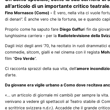
all’articolo di un importante critico teatrale
Fino Mornasco (Como) -
È vero, nella vita ci vuole fort
di denari”. È anche vero che la fortuna, se e quando capit
Proprio come ha saputo fare
Diego Gaffur
i fin da giova
lunghissima carriera - per la
Radiotelevisione della Sviz
Dagli inizi degli anni ’70, ha recitato in ruoli drammatici 
commedie, sitcom, gialli e nel cinema con il regista
Moh
film “
Oro Verde
”.
Ci racconta sprazzi della sua vita, dell’
amore incondizio
d’arte.
Da giovane era vigile urbano a Como dove recitava anc
«… un articolo di giornale mi cambiò per sempre la vita.
venivano a vedere gli spettacoli al Teatro stabile di Com
e scrittrice svizzera n.d.r.). Accadde che il grande critic