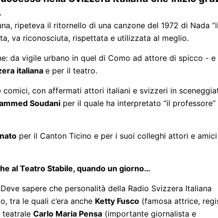
.
una, ripeteva il ritornello di una canzone del 1972 di Nada “i
a, va riconosciuta, rispettata e utilizzata al meglio.
ne: da vigile urbano in quel di Como ad attore di spicco - e 
zera italiana
e per il teatro.
e comici, con affermati attori italiani e svizzeri in sceneggiat
ammed Soudani
per il quale ha interpretato “il professore”
nato
per il Canton Ticino e per i suoi colleghi attori e amici
he al Teatro Stabile, quando un giorno…
 Deve sapere che personalità della Radio Svizzera Italiana
o, tra le quali c’era anche
Ketty Fusco
(famosa attrice, regi
o teatrale
Carlo Maria Pensa
(importante giornalista e