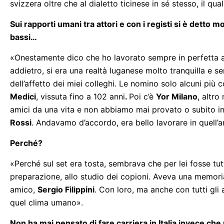
svizzera oltre che al dialetto ticinese in sé stesso, il qu
Sui rapporti umani tra attori e con i registi si è detto m
bassi…
«Onestamente dico che ho lavorato sempre in perfetta a
addietro, si era una realtà luganese molto tranquilla e s
dell’affetto dei miei colleghi. Le nomino solo alcuni più
Medici
, vissuta fino a 102 anni
.
Poi c’è
Yor Milano
, altr
amici da una vita e non abbiamo mai provato o subito 
Rossi
. Andavamo d’accordo, era bello lavorare in quell
Perché?
«Perché sul set era tosta, sembrava che per lei fosse tut
preparazione, allo studio dei copioni. Aveva una memoria 
amico,
Sergio Filippini
. Con loro, ma anche con tutti gli a
quel clima umano».
Non ha mai pensato di fare carriera in Italia invece ch