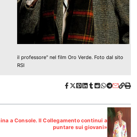
il professore" nel film Oro Verde. Foto dal sito
RSI
na a Console. Il Collegamento continui a
puntare sui giovani»