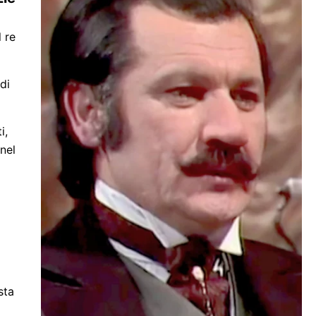
l re
di
i,
 nel
sta