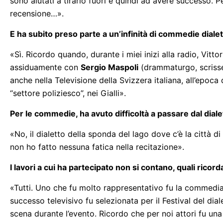
sono aiutati a tirarlo fuori e quindi ad avere successo. 
recensione…».
E ha subito preso parte a un’infinità di commedie dialet
«Sì. Ricordo quando, durante i miei inizi alla radio, Vittor
assiduamente con
Sergio Maspoli
(drammaturgo, scrisse 
anche nella Televisione della Svizzera italiana, all’epoca 
“settore poliziesco”, nei Gialli».
Per le commedie, ha avuto difficoltà a passare dal dia
«No, il dialetto della sponda del lago dove c’è la città 
non ho fatto nessuna fatica nella recitazione».
I lavori a cui ha partecipato non si contano, quali ricord
«Tutti. Uno che fu molto rappresentativo fu la commedia d
successo televisivo fu selezionata per il Festival del diale
scena durante l’evento. Ricordo che per noi attori fu una