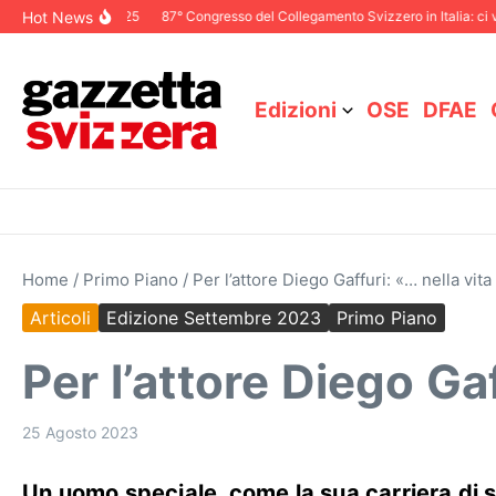
Salta al contenuto
Hot News
e Dicembre 2025
87° Congresso del Collegamento Svizzero in Italia: ci vediam
Edizioni
OSE
DFAE
Home
/
Primo Piano
/
Per l’attore Diego Gaffuri: «… nella vita
Articoli
Edizione Settembre 2023
Primo Piano
Per l’attore Diego Gaf
25 Agosto 2023
Un uomo speciale, come la sua carriera di s