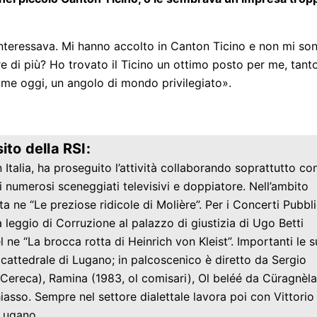
nteressava. Mi hanno accolto in Canton Ticino e non mi so
e di più? Ho trovato il Ticino un ottimo posto per me, tant
come oggi, un angolo di mondo privilegiato».
ito della RSI:
Italia, ha proseguito l’attività collaborando soprattutto con
i numerosi sceneggiati televisivi e doppiatore. Nell’ambito
sta ne “Le preziose ridicole di Molière”. Per i Concerti Pubbli
 leggio di Corruzione al palazzo di giustizia di Ugo Betti
l ne “La brocca rotta di Heinrich von Kleist”. Importanti le 
a cattedrale di Lugano; in palcoscenico è diretto da Sergio
o Cereca), Ramina (1983, ol comisari), Ol beléé da Cüragnèla
hiasso. Sempre nel settore dialettale lavora poi con Vittorio
 Lugano.