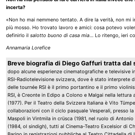
incerta?
«Non ho mai nemmeno tentato. A dire la verità, non mi i
più mosso. Ho trovato lavoro e amici: cosa potevo voler
definirlo il
salotto buono di casa mia
… Lo ritengo, ieri 
Annamaria Lorefice
Breve biografia di Diego Gaffuri tratta dal s
dopo alcune esperienze cinematografiche e televisive in 
RSI-Radiotelevisione svizzera, dove è stato interprete d
delle tournée RSI è il primo portantino e il primo violini
RSI, è Creonte in Edipo a Colono e Malgai nella lettura a
(1977). Per il Teatro della Svizzera Italiana è Vito Tümpe
collaborazioni con il ciclo pasquale Vesperali, presso l
Maspoli in Vintmila in crüsca (1981, nel ruolo di Antoni
(1984, ol sindigh), tutti al Cinema-Teatro Excelsior di C
Barino in registrazioni pubbliche al Teatro Cittadella di