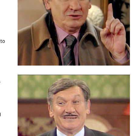
tto
ò
l