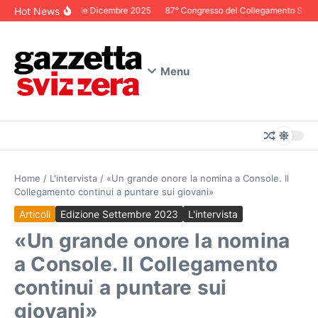
Salta al contenuto
Hot News
Editoriale Dicembre 2025
87° Congresso del Collegamento Svizzero
Menu
Home
/
L'intervista
/
«Un grande onore la nomina a Console. Il
Collegamento continui a puntare sui giovani»
Articoli
Edizione Settembre 2023
L'intervista
«Un grande onore la nomina
a Console. Il Collegamento
continui a puntare sui
giovani»