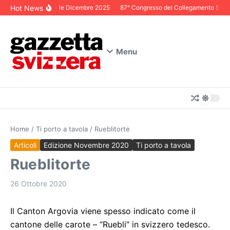
Salta al contenuto
Hot News
Editoriale Dicembre 2025
87° Congresso del Collegamento Svizzer
Menu
Home
/
Ti porto a tavola
/
Rueblitorte
Articoli
Edizione Novembre 2020
Ti porto a tavola
Rueblitorte
26 Ottobre 2020
Il Canton Argovia viene spesso indicato come il
cantone delle carote – “Ruebli” in svizzero tedesco.