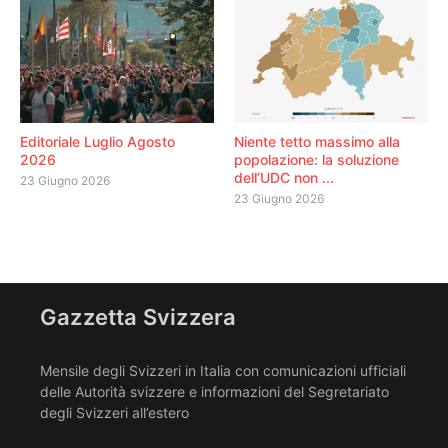
Editoriale Luglio Agosto
Niente tetto massimo alla
2026
popolazione: la soluzione
dell’UDC non ...
23 Giugno 2026
23 Giugno 2026
Gazzetta Svizzera
Mensile degli Svizzeri in Italia con comunicazioni ufficiali
delle Autorità svizzere e informazioni del Segretariato
degli Svizzeri all’estero