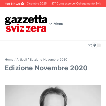
Salta al contenuto
Hot News
Editoriale Dicembre 2025
87° Congresso del Collegamento Svizzero in I
Menu
Home
/
Articoli
/
Edizione Novembre 2020
Edizione Novembre 2020