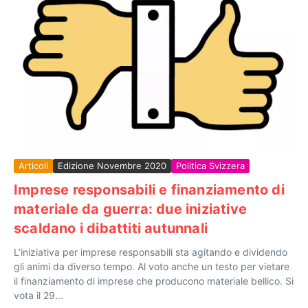
Articoli
Edizione Novembre 2020
Politica Svizzera
Imprese responsabili e finanziamento di
materiale da guerra: due iniziative
scaldano i dibattiti autunnali
L’iniziativa per imprese responsabili sta agitando e dividendo
gli animi da diverso tempo. Al voto anche un testo per vietare
il finanziamento di imprese che producono materiale bellico. Si
vota il 29...