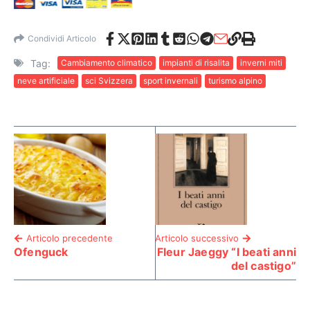
Condividi Articolo
Tag:
Cambiamento climatico
impianti di risalita
inverni miti
neve artificiale
sci Svizzera
sport invernali
turismo alpino
Articolo precedente
Articolo successivo
Ofenguck
Fleur Jaeggy “I beati anni
del castigo”