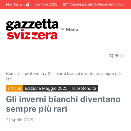
Salta al contenuto
Hot News
Editoriale Dicembre 2025
87° Congresso del Collegamento Svizzero in 
Menu
Home
/
In profondità
/
Gli inverni bianchi diventano sempre più
rari
Articoli
Edizione Maggio 2025
In profondità
Gli inverni bianchi diventano
sempre più rari
21 Aprile 2025