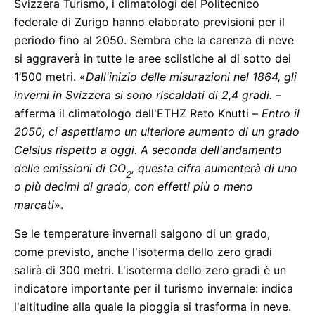
Svizzera Turismo, i climatologi del Politecnico
federale di Zurigo hanno elaborato previsioni per il
periodo fino al 2050. Sembra che la carenza di neve
si aggraverà in tutte le aree sciistiche al di sotto dei
1’500 metri. «
Dall'inizio delle misurazioni nel 1864, gli
inverni in Svizzera si sono riscaldati di 2,4 gradi.
–
afferma il climatologo dell'ETHZ Reto Knutti –
Entro il
2050, ci aspettiamo un ulteriore aumento di un grado
Celsius rispetto a oggi. A seconda dell'andamento
delle emissioni di CO
, questa cifra aumenterà di uno
2
o più decimi di grado, con effetti più o meno
marcati
».
Se le temperature invernali salgono di un grado,
come previsto, anche l'isoterma dello zero gradi
salirà di 300 metri. L'isoterma dello zero gradi è un
indicatore importante per il turismo invernale: indica
l'altitudine alla quale la pioggia si trasforma in neve.