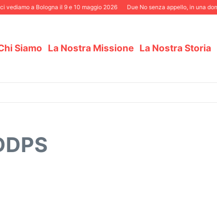
i vediamo a Bologna il 9 e 10 maggio 2026
Due No senza appello, in una domen
Chi Siamo
La Nostra Missione
La Nostra Storia
 DDPS