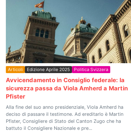
Articoli
Edizione Aprile 2025
Politica Svizzera
Avvicendamento in Consiglio federale: la
sicurezza passa da Viola Amherd a Martin
Pfister
Alla fine del suo anno presidenziale, Viola Amherd ha
deciso di passare il testimone. Ad ereditarlo è Martin
Pfister, Consigliere di Stato del Canton Zugo che ha
battuto il Consigliere Nazionale e pre...