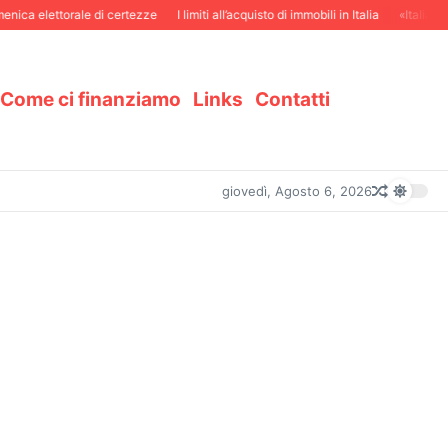
ica elettorale di certezze
I limiti all’acquisto di immobili in Italia
«Italiani i
Come ci finanziamo
Links
Contatti
giovedì, Agosto 6, 2026