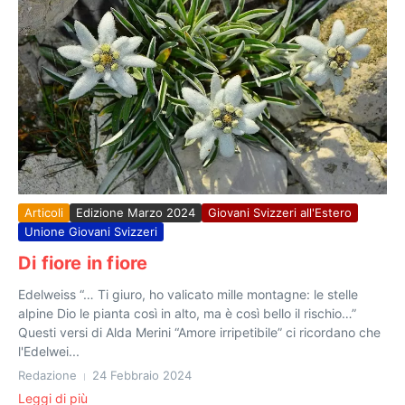
Articoli
Edizione Marzo 2024
Giovani Svizzeri all'Estero
Unione Giovani Svizzeri
Di fiore in fiore
Edelweiss “… Ti giuro, ho valicato mille montagne: le stelle
alpine Dio le pianta così in alto, ma è così bello il rischio…”
Questi versi di Alda Merini “Amore irripetibile” ci ricordano che
l'Edelwei...
Redazione
24 Febbraio 2024
Leggi di più