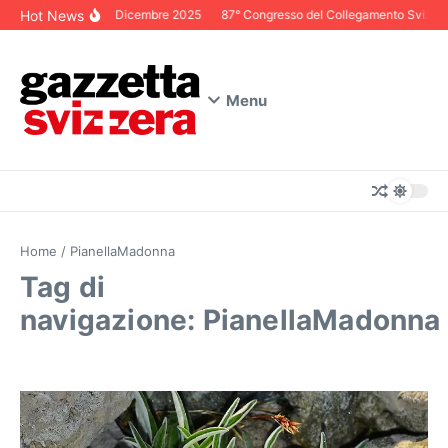
Salta al contenuto
Hot News
Editoriale Dicembre 2025
87° Congresso del Collegamento Svizzero 
Menu
Home
/
PianellaMadonna
Tag di
navigazione: PianellaMadonna