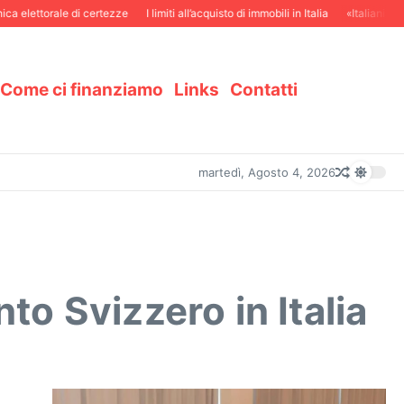
ttorale di certezze
I limiti all’acquisto di immobili in Italia
«Italiani in Svizze
Come ci finanziamo
Links
Contatti
martedì, Agosto 4, 2026
o Svizzero in Italia