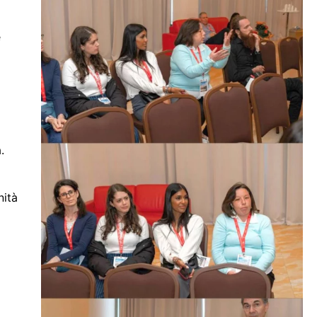
è
.
nità