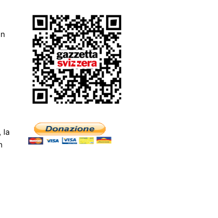
in
 la
n