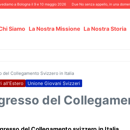
mo a Bologna il 9 e 10 maggio 2026
Due No senza appello, in una domenica ele
Chi Siamo
La Nostra Missione
La Nostra Storia
 del Collegamento Svizzero in Italia
i all'Estero
Unione Giovani Svizzeri
gresso del Collegament
resso del Collegamento svizzero in Italia