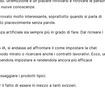
o. un’emozione e un piacere ritrovarsi e ritrovare le perso
on nuove conoscenze.
ovato molto interessante, soprattutto quando si parla di
to piacevolmente senza parole.
a artificiale sia sempre più in grado di fare. Dal ricreare i
 IA, si andasse ad affrontare il come impostare la chat
modo mirato o ricercare anche i contratti lavorativi. Ecco, u
 sapendola impostare e rendendola ancora più efficace
saggiare i prodotti tipici.
l fatto di essere in mezzo a tanti svizzeri.