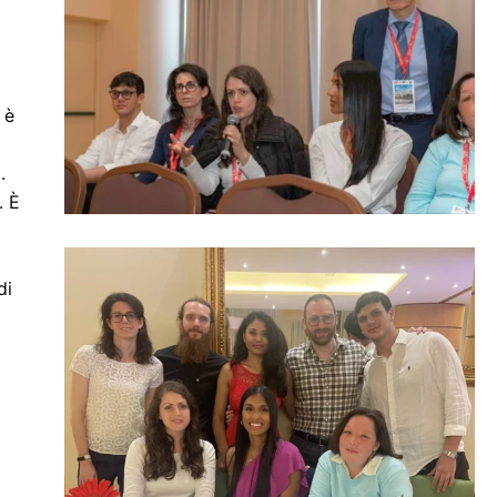
 è
.
. È
di