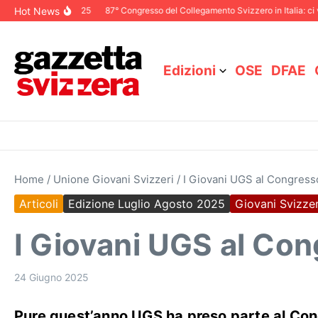
Salta al contenuto
Hot News
le Dicembre 2025
87° Congresso del Collegamento Svizzero in Italia: ci vedia
Edizioni
OSE
DFAE
Home
/
Unione Giovani Svizzeri
/
I Giovani UGS al Congresso
Articoli
Edizione Luglio Agosto 2025
Giovani Svizzer
I Giovani UGS al Con
24 Giugno 2025
Pure quest’anno UGS ha preso parte al Cong