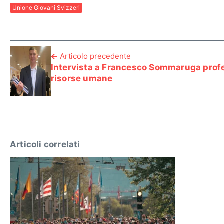
Unione Giovani Svizzeri
Articolo precedente
Intervista a Francesco Sommaruga profe
risorse umane
Articoli correlati