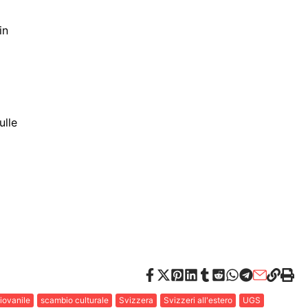
in
ulle
iovanile
scambio culturale
Svizzera
Svizzeri all'estero
UGS