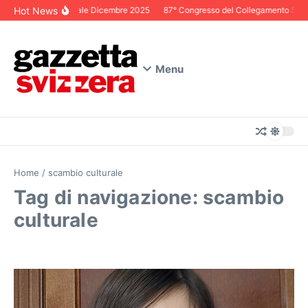
Salta al contenuto
Hot News
Editoriale Dicembre 2025
87° Congresso del Collegamento Svizzer
Menu
Home
/
scambio culturale
Tag di navigazione: scambio
culturale